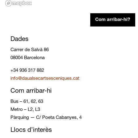
Com arribar-hi?
Dades
Carrer de Salvà 86
08004 Barcelona
+34 936 317 882
info@daualsecartsesceniques.cat
Com arribar-hi
Bus – 61, 62, 63
Metro – L2, L3
Pàrquing — C/ Poeta Cabanyes, 4
Llocs d’interès