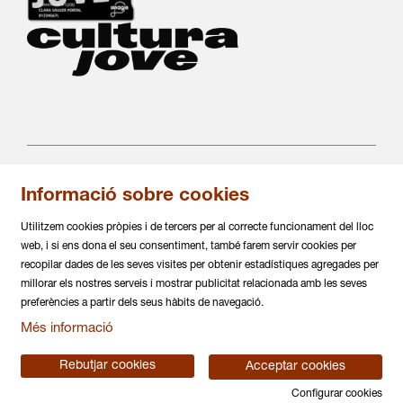
Informació sobre cookies
C/ Salvà 86
08004 Barcelona
Utilitzem cookies pròpies i de tercers per al correcte funcionament del lloc
936 317 882
web, i si ens dona el seu consentiment, també farem servir cookies per
info@daualsecartsesceniques.cat
recopilar dades de les seves visites per obtenir estadístiques agregades per
millorar els nostres serveis i mostrar publicitat relacionada amb les seves
Sitemap
|
Avís Legal
|
Política de privacitat
|
preferències a partir dels seus hàbits de navegació.
Ús de Cookies
|
Contactar
|
Més informació
Declaració d'accessiblitat
Rebutjar cookies
Acceptar cookies
Configurar cookies