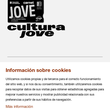
Información sobre cookies
C/ Salvá 86
08004 Barcelona
Utilizamos cookies propias y de terceros para el correcto funcionamiento
936 317 882
del sitio web, y si nos da su consentimiento, también utilizaremos cookies
info@daualsecartsesceniques.cat
para recopilar datos de sus visitas para obtener estadísticas agregadas para
mejorar nuestros servicios y mostrar publicidad relacionada con sus
Sitemap
|
Aviso Legal
|
Política de privacidad
|
preferencias a partir de sus hábitos de navegación.
Uso de Cookies
|
Contactar
|
Más información