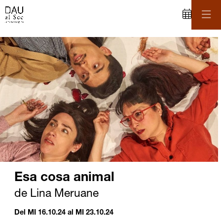
C
iapositiva 1 de 1
Esa cosa animal
de Lina Meruane
Del MI 16.10.24
al MI 23.10.24