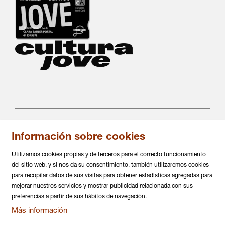
Información sobre cookies
C/ Salvá 86
08004 Barcelona
Utilizamos cookies propias y de terceros para el correcto funcionamiento
936 317 882
del sitio web, y si nos da su consentimiento, también utilizaremos cookies
info@daualsecartsesceniques.cat
para recopilar datos de sus visitas para obtener estadísticas agregadas para
mejorar nuestros servicios y mostrar publicidad relacionada con sus
Sitemap
|
Aviso Legal
|
Política de privacidad
|
preferencias a partir de sus hábitos de navegación.
Uso de Cookies
|
Contactar
|
Más información
Declaración de accesiblidad