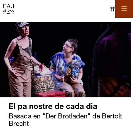
C
iapositiva 2 de 2
El pa nostre de cada dia
Basada en "Der Brotladen" de Bertolt
Brecht