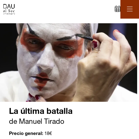
C
iapositiva 2 de 4
La última batalla
de Manuel Tirado
Precio general:
18€