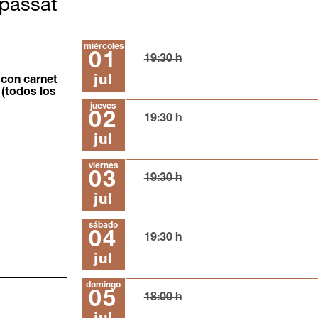
 passat
miércoles
01
19:30 h
jul
 con carnet
 (todos los
jueves
02
19:30 h
jul
viernes
03
19:30 h
jul
sábado
04
19:30 h
jul
domingo
05
18:00 h