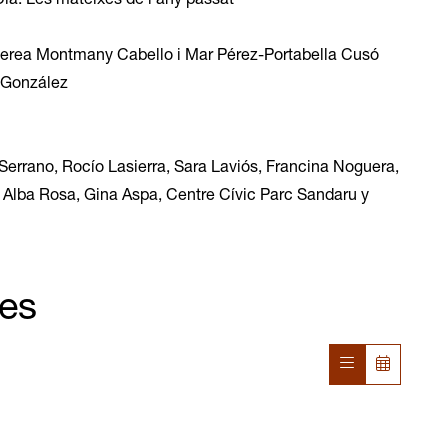
ia. Les mateixes de l’any passat
 Nerea Montmany Cabello i Mar Pérez-Portabella Cusó
a González
rrano, Rocío Lasierra, Sara Laviós, Francina Noguera,
, Alba Rosa, Gina Aspa, Centre Cívic Parc Sandaru y
nes