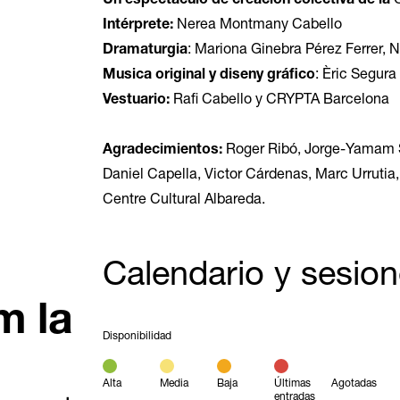
Un espectáculo de creación colectiva de la
C
Intérprete:
Nerea Montmany Cabello
Dramaturgia
: Mariona Ginebra Pérez Ferrer,
Musica original y diseny gráfico
: Èric Segur
Vestuario:
Rafi Cabello y CRYPTA Barcelona
Agradecimientos:
Roger Ribó, Jorge-Yamam Se
Daniel Capella, Victor Cárdenas, Marc Urrutia
Centre Cultural Albareda.
Calendario y sesio
m la
Disponibilidad
Alta
Media
Baja
Últimas
Agotadas
entradas