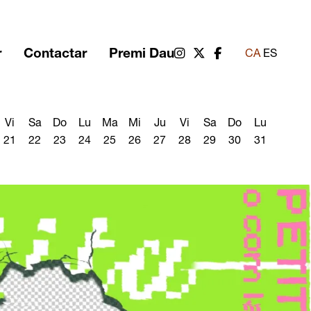
r
Contactar
Premi Dau
Link a instagram
Link a twitter
Link a facebook
CA
ES
Vi
Sa
Do
Lu
Ma
Mi
Ju
Vi
Sa
Do
Lu
21
22
23
24
25
26
27
28
29
30
31