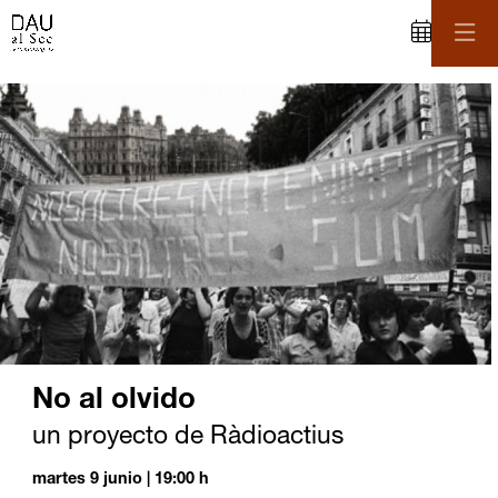
C
iapositiva 1 de 1
No al olvido
un proyecto de Ràdioactius
martes 9 junio
|
19:00 h