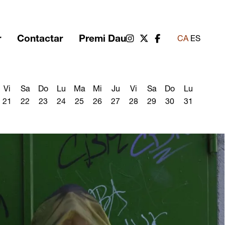
r
Contactar
Premi Dau
Link a instagram
Link a twitter
Link a facebook
CA
ES
Vi
Sa
Do
Lu
Ma
Mi
Ju
Vi
Sa
Do
Lu
21
22
23
24
25
26
27
28
29
30
31