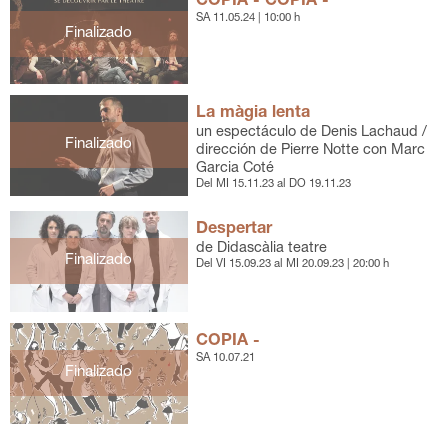
COPIA - COPIA -
SA 11.05.24
|
10:00 h
Finalizado
La màgia lenta
un espectáculo de Denis Lachaud /
Finalizado
dirección de Pierre Notte con Marc
Garcia Coté
Del MI 15.11.23
al DO 19.11.23
Despertar
de Didascàlia teatre
Finalizado
Del VI 15.09.23
al MI 20.09.23
|
20:00 h
COPIA -
SA 10.07.21
Finalizado