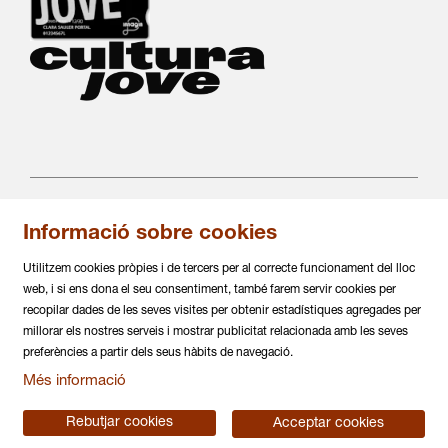
Informació sobre cookies
C/ Salvà 86
08004 Barcelona
Utilitzem cookies pròpies i de tercers per al correcte funcionament del lloc
936 317 882
web, i si ens dona el seu consentiment, també farem servir cookies per
info@daualsecartsesceniques.cat
recopilar dades de les seves visites per obtenir estadístiques agregades per
millorar els nostres serveis i mostrar publicitat relacionada amb les seves
Sitemap
|
Avís Legal
|
Política de privacitat
|
preferències a partir dels seus hàbits de navegació.
Ús de Cookies
|
Contactar
|
Més informació
Declaració d'accessiblitat
Rebutjar cookies
Acceptar cookies