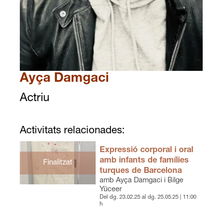
Ayça Damgaci
Diapositiva 1 de 1
Actriu
Activitats relacionades:
Expressió corporal i oral
amb infants de famílies
Finalitzat
turques de Barcelona
amb Ayça Damgaci i Bilge
Yüceer
Del dg. 23.02.25
al dg. 25.05.25
|
11:00
h