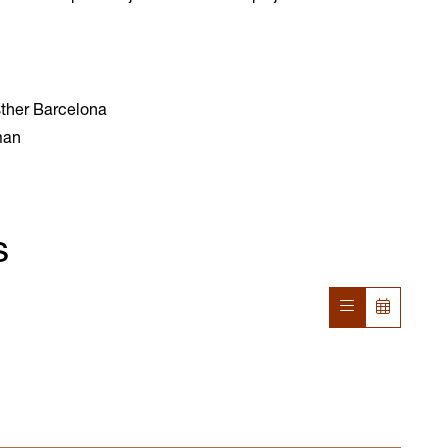
sther Barcelona
man
s