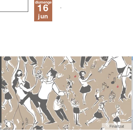
diumenge
16
jun
Finalitzat