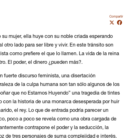
Compartir
e su mujer, ella huye con su noble criada esperando
l otro lado para ser libre y vivir. En este tránsito son
sta como prefiere el que lo llamen. La vida de la reina
ro. El poder, el dinero ¿pueden más?.
un fuerte discurso feminista, una disertación
uraleza de la culpa humana son tan sólo algunos de los
Soñar que no Estamos Huyendo” una tragedia de tintes
o con la historia de una monarca desesperada por huir
rido, el rey. Lo que de entrada podría parecer un
fico, poco a poco se revela como una obra cargada de
ntemente contrapone el poder y la seducción, la
 voz de tres personajes de suma complejidad e interés.