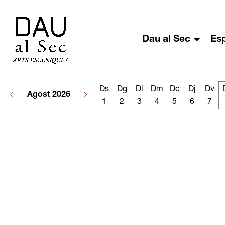
Dau al Sec
Es
Ds
Dg
Dl
Dm
Dc
Dj
Dv
Agost 2026
1
2
3
4
5
6
7