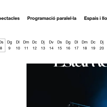
pectacles
Programació paralel·la
Espais i ll
Ds
Dg
Dl
Dm
Dc
Dj
Dv
Ds
Dg
Dl
Dm
Dc
Dj
8
9
10
11
12
13
14
15
16
17
18
19
20