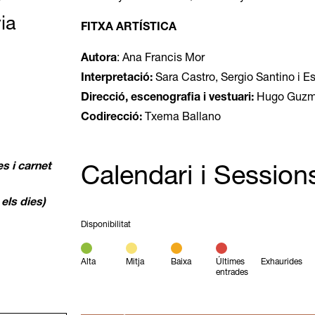
ia
FITXA ARTÍSTICA
Autora
: Ana Francis Mor
Interpretació:
Sara Castro, Sergio Santino i E
Direcció, escenografia i vestuari:
Hugo Guz
Codirecció:
Txema Ballano
s i carnet
Calendari i Session
ls dies)
Disponibilitat
Alta
Mitja
Baixa
Últimes
Exhaurides
entrades