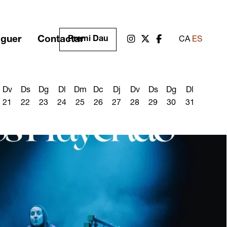
oguer
Contactar
Link a instagram
Link a twitter
Link a facebook
Premi Dau
CA
ES
Dv
Ds
Dg
Dl
Dm
Dc
Dj
Dv
Ds
Dg
Dl
21
22
23
24
25
26
27
28
29
30
31