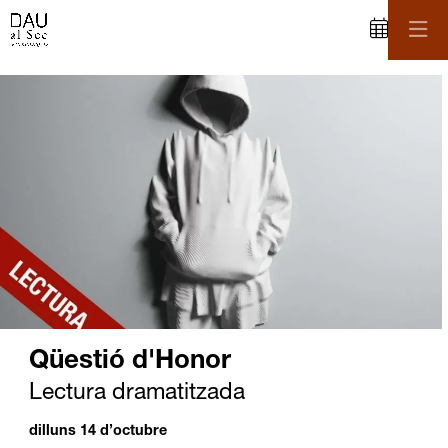
C
iapositiva 1 de 1
Qüestió d'Honor
Lectura dramatitzada
dilluns 14 d’octubre