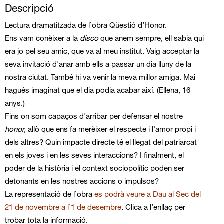
Descripció
Lectura dramatitzada de l’obra Qüestió d’Honor.
Ens vam conèixer a la
disco
que anem sempre, ell sabia qui
era jo pel seu amic, que va al meu institut. Vaig acceptar la
seva invitació d'anar amb ells a passar un dia lluny de la
nostra ciutat. També hi va venir la meva millor amiga. Mai
hagués imaginat que el dia podia acabar així. (Ellena, 16
anys.)
Fins on som capaços d'arribar per defensar el nostre
honor,
allò que ens fa merèixer el respecte i l'amor propi i
dels altres? Quin impacte directe té el llegat del patriarcat
en els joves i en les seves interaccions? I finalment, el
poder de la història i el context sociopolític poden ser
detonants en les nostres accions o impulsos?
La representació de l’obra
es podrà veure a Dau al Sec del
21 de novembre a l’1 de desembre
. Clica a l’enllaç per
trobar tota la informació.