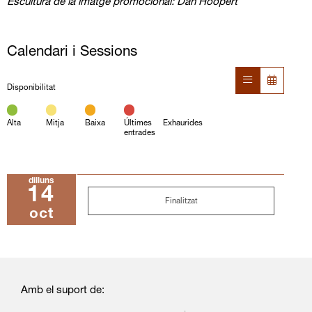
Escultura de la imatge promocional: Dan Hoopert
Calendari i Sessions
Disponibilitat
Alta
Mitja
Baixa
Últimes
Exhaurides
entrades
dilluns
14
Finalitzat
oct
Amb el suport de: