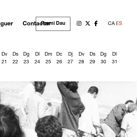
oguer
Contactar
Link a instagram
Link a twitter
Link a facebook
Premi Dau
CA
ES
Dv
Ds
Dg
Dl
Dm
Dc
Dj
Dv
Ds
Dg
Dl
21
22
23
24
25
26
27
28
29
30
31