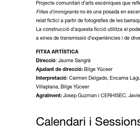
Projecte comunitari d’arts escèniques que ref
Filles d'immigrants
no és una posada en escena
relat fictici a partir de fotografies de les barr
La construcció d'aquesta ficció utilitza el pod
a eines de transmissió d’experiències i de diver
FITXA ARTÍSTICA
Direcció
: Jaume Sangrà
Ajudant de direcció:
Bilge Yüceer
Interpretació
: Carmen Delgado, Encarna Lagun
Villaplana, Bilge Yüceer
Agraïment:
Josep Guzman i CERHISEC, Javier
Calendari i Session