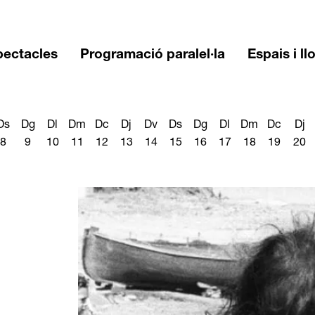
pectacles
Programació paralel·la
Espais i ll
Ds
Dg
Dl
Dm
Dc
Dj
Dv
Ds
Dg
Dl
Dm
Dc
Dj
8
9
10
11
12
13
14
15
16
17
18
19
20