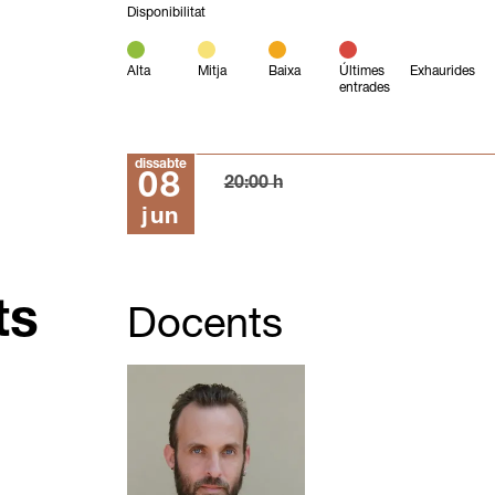
Disponibilitat
Alta
Mitja
Baixa
Últimes
Exhaurides
entrades
dissabte
08
20:00 h
jun
ts
Docents