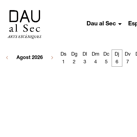
Dau al Sec
Es
Ds
Dg
Dl
Dm
Dc
Dj
Dv
Agost 2026
1
2
3
4
5
6
7