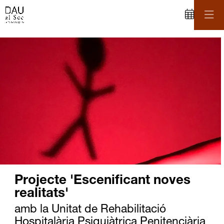
C
iapositiva 1 de 1
Projecte 'Escenificant noves
realitats'
amb la Unitat de Rehabilitació
Hospitalària Psiquiàtrica Penitenciària