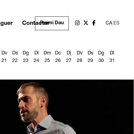
oguer
Contactar
Link a instagram
Link a twitter
Link a facebook
Premi Dau
CA
ES
Dv
Ds
Dg
Dl
Dm
Dc
Dj
Dv
Ds
Dg
Dl
21
22
23
24
25
26
27
28
29
30
31