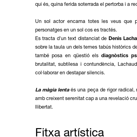
qui és, quina ferida soterrada el pertorba i a r
Un sol actor encarna totes les veus que p
personatges en un sol cos es tractés.
Es tracta d'un text distanciat de
Denis Lach
sobre la taula un dels temes tabús històrics de 
també posa en qüestió els
diagnòstics psi
brutalitat, subtilesa i contundència, Lachaud
col·laborar en destapar silencis.
La màgia lenta
és una peça de rigor radical,
amb creixent serenitat cap a una revelació cruc
llibertat.
Fitxa artística