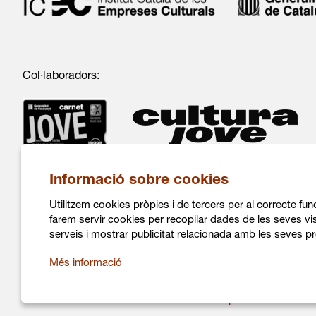
Col·laboradors:
Informació sobre cookies
Utilitzem cookies pròpies i de tercers per al correcte fu
farem servir cookies per recopilar dades de les seves vis
serveis i mostrar publicitat relacionada amb les seves pr
C/ Salvà 86
Més informació
08004 Barcelona
936 317 882
info@daualsecartsesceniques.cat