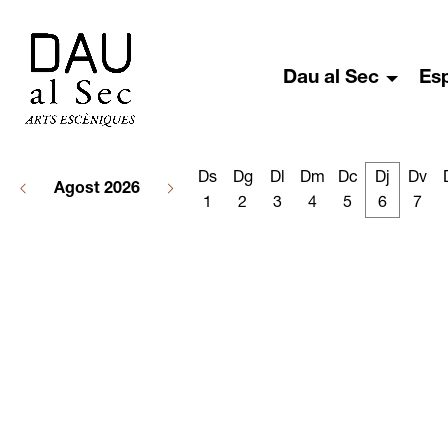
Dau al Sec
Es
Ds
Dg
Dl
Dm
Dc
Dj
Dv
Agost 2026
1
2
3
4
5
6
7