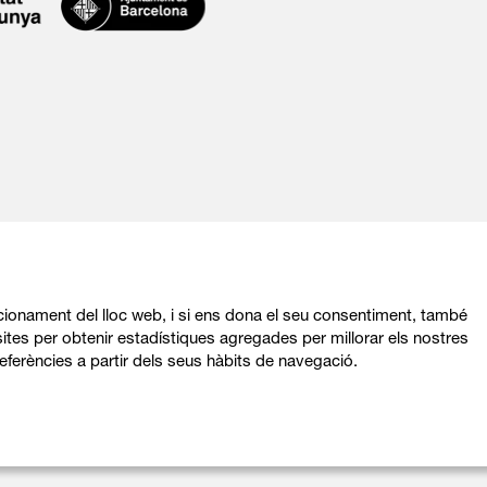
ncionament del lloc web, i si ens dona el seu consentiment, també
ites per obtenir estadístiques agregades per millorar els nostres
eferències a partir dels seus hàbits de navegació.
Sitemap
|
Avís Legal
|
Política de privacitat
|