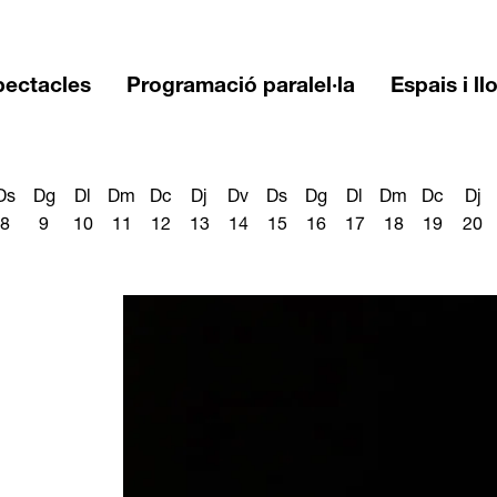
pectacles
Programació paralel·la
Espais i ll
Ds
Dg
Dl
Dm
Dc
Dj
Dv
Ds
Dg
Dl
Dm
Dc
Dj
8
9
10
11
12
13
14
15
16
17
18
19
20