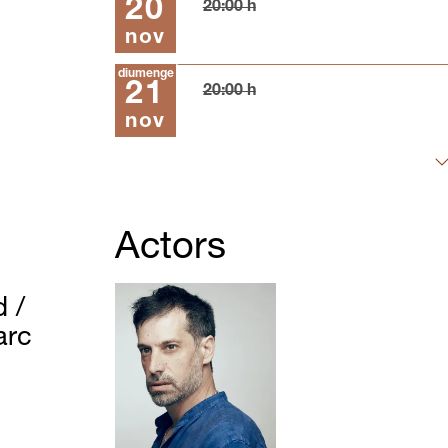
20
20:00 h
nov
diumenge
21
20:00 h
nov
Actors
 /
arc