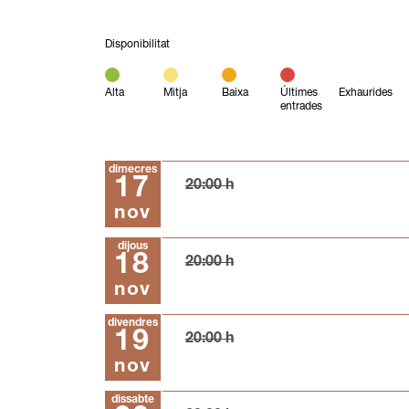
Disponibilitat
Alta
Mitja
Baixa
Últimes
Exhaurides
entrades
dimecres
17
20:00 h
nov
dijous
18
20:00 h
nov
divendres
19
20:00 h
nov
dissabte