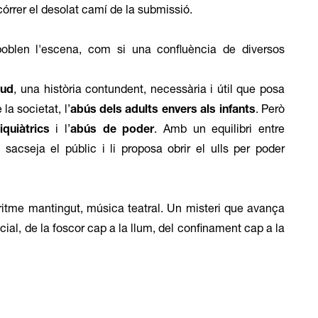
ecórrer el desolat camí de la submissió.
oblen l'escena, com si una confluència de diversos
aud
, una història contundent, necessària i útil que posa
la societat, l’
abús dels adults envers als infants
. Però
quiàtrics
i l’
abús de poder
. Amb un equilibri entre
 sacseja el públic i li proposa obrir el ulls per poder
 ritme mantingut, música teatral. Un misteri que avança
ial, de la foscor cap a la llum, del confinament cap a la