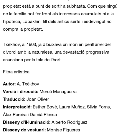
propietat està a punt de sortir a subhasta. Com que ningú
de la família pot fer front als interessos acumulats ni a la
hipoteca, Lopakhin, fill dels antics serfs i esdevingut ric,
compra la propietat.
Txèkhov, al 1903, ja dibuixava un món en perill arrel del
divorci amb la naturalesa, una devastació progressiva
anunciada per la tala de l’hort.
Fitxa artística
Autor:
A. Txèkhov
Versió i direcció:
Mercè Managuerra
Traducció:
Joan Oliver
Interpretació:
Esther Bové, Laura Muñoz, Sílvia Forns,
Àlex Pereira i Damià Plensa
Disseny d’il·luminació:
Alberto Rodríguez
Disseny de vestuari:
Montse Figueres