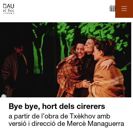
C
iapositiva 2 de 6
Bye bye, hort dels cirerers
a partir de l’obra de Txèkhov amb
versió i direcció de Mercè Managuerra