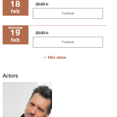
18
20:00 h
feb
Finalitzat
diumenge
19
20:00 h
feb
Finalitzat
Més dates
Actors