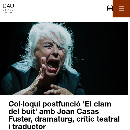
C
iapositiva 2 de 6
Col·loqui postfunció 'El clam
del buit' amb Joan Casas
Fuster, dramaturg, crític teatral
i traductor