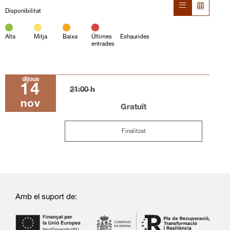
Disponibilitat
Alta
Mitja
Baixa
Últimes
Exhaurides
entrades
dijous
14
21:00 h
nov
Gratuït
Finalitzat
Amb el suport de: