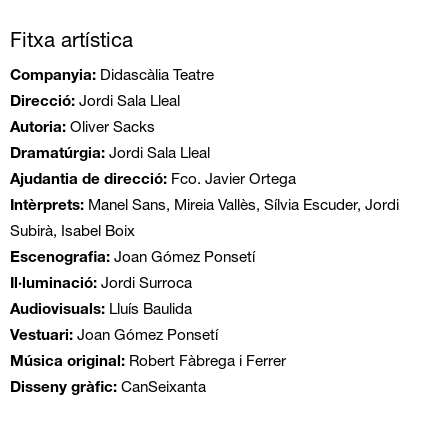
Fitxa artística
Companyia:
Didascàlia Teatre
Direcció:
Jordi Sala Lleal
Autoria:
Oliver Sacks
Dramatúrgia:
Jordi Sala Lleal
Ajudantia de direcció:
Fco. Javier Ortega
Intèrprets:
Manel Sans, Mireia Vallès, Sílvia Escuder, Jordi
Subirà, Isabel Boix
Escenografia:
Joan Gómez Ponsetí
Il·luminació:
Jordi Surroca
Audiovisuals:
Lluís Baulida
Vestuari:
Joan Gómez Ponsetí
Música original:
Robert Fàbrega i Ferrer
Disseny gràfic:
CanSeixanta