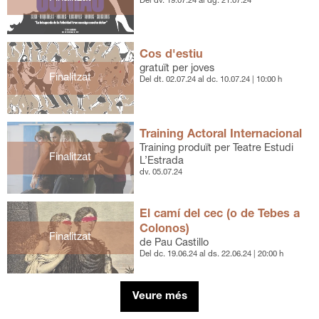
Del dv. 19.07.24
al dg. 21.07.24
Cos d'estiu
gratuït per joves
Finalitzat
Del dt. 02.07.24
al dc. 10.07.24
|
10:00 h
Training Actoral Internacional
Training produït per Teatre Estudi
Finalitzat
L’Estrada
dv. 05.07.24
El camí del cec (o de Tebes a
Colonos)
Finalitzat
de Pau Castillo
Del dc. 19.06.24
al ds. 22.06.24
|
20:00 h
Veure més