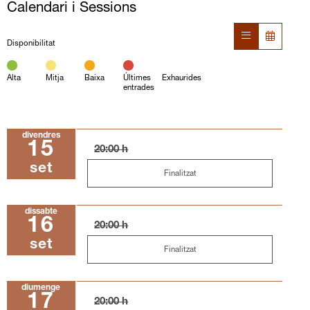
Calendari i Sessions
Disponibilitat
Alta
Mitja
Baixa
Últimes
Exhaurides
entrades
divendres
15
20:00 h
set
Finalitzat
dissabte
16
20:00 h
set
Finalitzat
diumenge
17
20:00 h