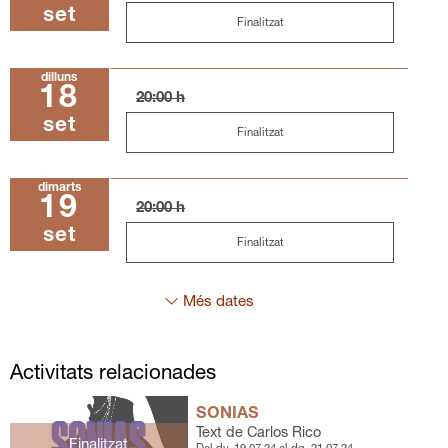
set
Finalitzat
dilluns
18
20:00 h
set
Finalitzat
dimarts
19
20:00 h
set
Finalitzat
Més dates
Activitats relacionades
SONIAS
Text de Carlos Rico
Finalitzat