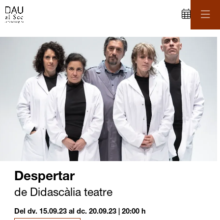
C
iapositiva 1 de 1
Despertar
de Didascàlia teatre
Del dv. 15.09.23
al dc. 20.09.23
|
20:00 h