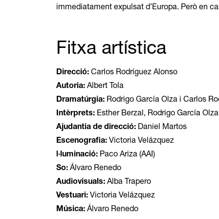
immediatament expulsat d’Europa. Però en cas d
Fitxa artística
Direcció:
Carlos Rodríguez Alonso
Autoria:
Albert Tola
Dramatúrgia:
Rodrigo García Olza i Carlos Ro
Intèrprets:
Esther Berzal, Rodrigo García Olz
Ajudantia de direcció:
Daniel Martos
Escenografia:
Victoria Velázquez
l·luminació:
Paco Ariza (AAI)
So:
Álvaro Renedo
Audiovisuals:
Alba Trapero
Vestuari:
Victoria Velázquez
Música:
Álvaro Renedo