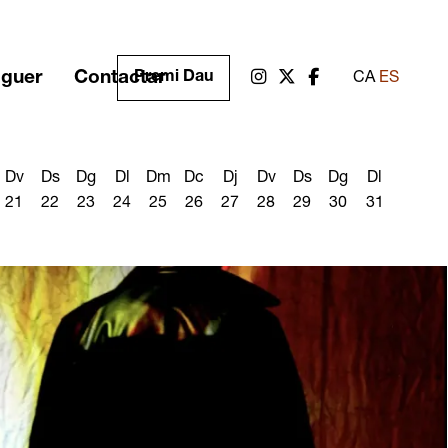
oguer
Contactar
Link a instagram
Link a twitter
Link a facebook
Premi Dau
CA
ES
Dv
Ds
Dg
Dl
Dm
Dc
Dj
Dv
Ds
Dg
Dl
21
22
23
24
25
26
27
28
29
30
31