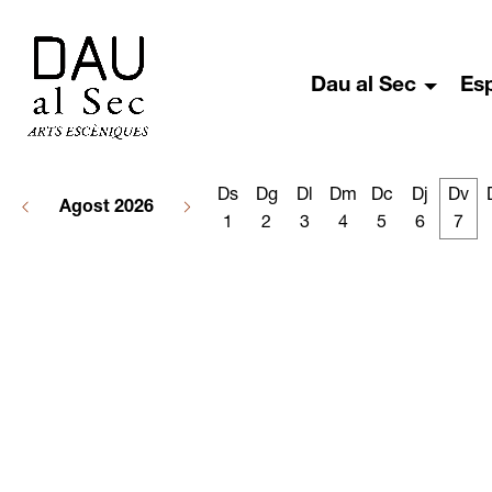
Dau al Sec
Es
Ds
Dg
Dl
Dm
Dc
Dj
Dv
Agost 2026
1
2
3
4
5
6
7