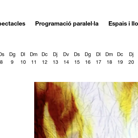
pectacles
Programació paralel·la
Espais i ll
Ds
Dg
Dl
Dm
Dc
Dj
Dv
Ds
Dg
Dl
Dm
Dc
Dj
8
9
10
11
12
13
14
15
16
17
18
19
20