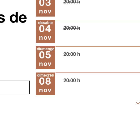
03
20:00 h
nov
s de
dissabte
04
20:00 h
nov
diumenge
05
20:00 h
nov
dimecres
08
20:00 h
nov