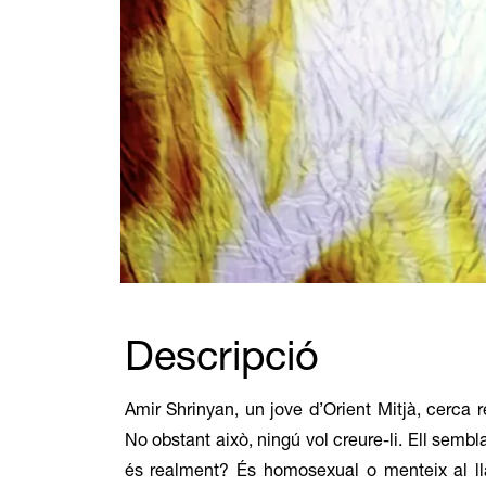
Diapositiva 1 de 1
Descripció
Amir Shrinyan, un jove d’Orient Mitjà, cerca r
No obstant això, ningú vol creure-li. Ell semb
és realment? És homosexual o menteix al ll