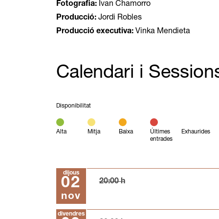
Fotografia:
Ivan Chamorro
Producció:
Jordi Robles
Producció executiva:
Vinka Mendieta
Calendari i Session
Disponibilitat
Alta
Mitja
Baixa
Últimes
Exhaurides
entrades
dijous
02
20:00 h
nov
divendres