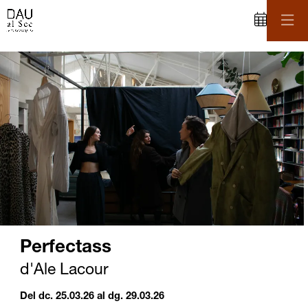
C
iapositiva 2 de 2
Perfectass
d'Ale Lacour
Del dc. 25.03.26
al dg. 29.03.26