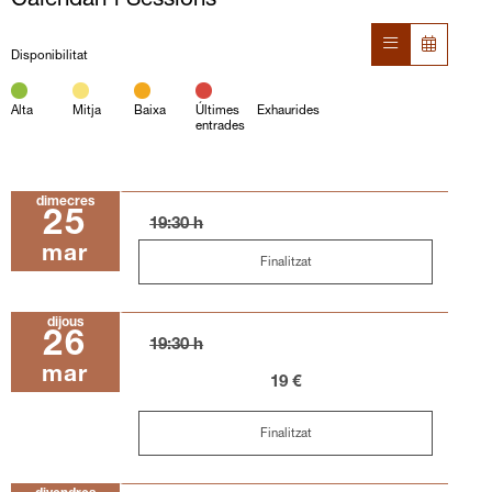
Calendari i Sessions
Disponibilitat
Alta
Mitja
Baixa
Últimes
Exhaurides
entrades
dimecres
25
19:30 h
mar
Finalitzat
dijous
26
19:30 h
mar
19 €
Finalitzat