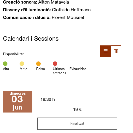
Creació sonora:
Ailton Matavela
Disseny d'il·luminació:
Clothilde Hoffmann
Comunicació i difusió:
Florent Mousset
Calendari i Sessions
Disponibilitat
Alta
Mitja
Baixa
Últimes
Exhaurides
entrades
dimecres
03
19:30 h
jun
19 €
Finalitzat