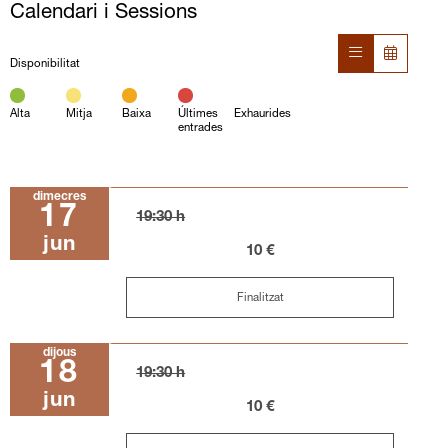
Calendari i Sessions
Disponibilitat
Alta
Mitja
Baixa
Últimes
Exhaurides
entrades
dimecres
17
19:30 h
jun
10 €
Finalitzat
dijous
18
19:30 h
jun
10 €