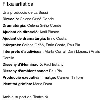
Fitxa artística
Una producció de La Sussi
Direcció:
Celena Griñó Conde
Dramatúrgia:
Celena Griñó Conde
Ajudant de direcció:
Avril Blasco
Ajudant de dramatúrgia:
Enric Costa
Intèrprets:
Celena Griñó, Enric Costa, Pau Pla
Intèrprets d'audivisual:
Marta Corral, Dani Lloses, i Anaïs
Carrillo
Disseny d'il·luminació:
Raul Estany
Disseny d'ambient sonor:
Pau Pla
Producció executiva i imatge:
Carmen Tintoré
Identitat gràfica:
Maria Roca
Amb el suport del Teatre Nu