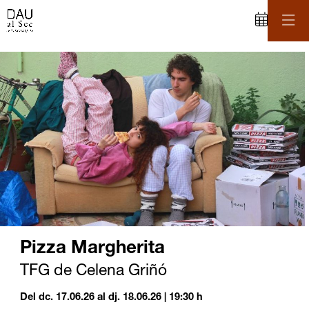
C
iapositiva 2 de 3
Pizza Margherita
TFG de Celena Griñó
Del dc. 17.06.26
al dj. 18.06.26
|
19:30 h