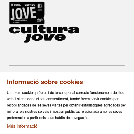
Informació sobre cookies
C/ Salvà 86
08004 Barcelona
Utilitzem cookies pròpies i de tercers per al correcte funcionament del lloc
936 317 882
web, i si ens dona el seu consentiment, també farem servir cookies per
info@daualsecartsesceniques.cat
recopilar dades de les seves visites per obtenir estadístiques agregades per
millorar els nostres serveis i mostrar publicitat relacionada amb les seves
Sitemap
|
Avís Legal
|
Política de privacitat
|
preferències a partir dels seus hàbits de navegació.
Ús de Cookies
|
Contactar
|
Més informació
Declaració d'accessiblitat