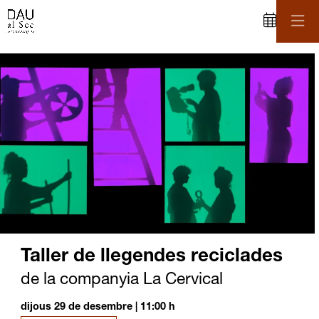
C
iapositiva 1 de 1
Taller de llegendes reciclades
de la companyia La Cervical
dijous 29 de desembre
|
11:00 h