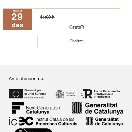
dijous
29
11:00 h
des
Gratuït
Finalitzat
Amb el suport de: