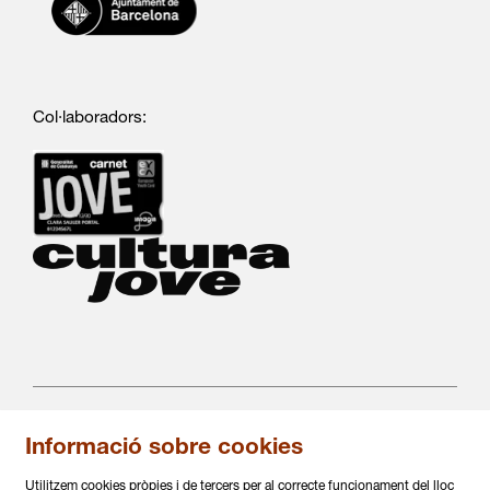
Col·laboradors:
Informació sobre cookies
C/ Salvà 86
08004 Barcelona
Utilitzem cookies pròpies i de tercers per al correcte funcionament del lloc