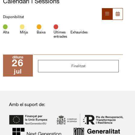
Calendari i Sessions
Disponibilitat
Alta
Mitja
Baixa
Últimes
Exhaurides
entrades
dilluns
26
Finalitzat
jul
Amb el suport de: