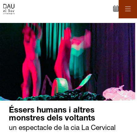
C
iapositiva 1 de 1
Éssers humans i altres
monstres dels voltants
un espectacle de la cia La Cervical