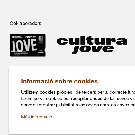
Col·laboradors:
Informació sobre cookies
Utilitzem cookies pròpies i de tercers per al correcte fu
farem servir cookies per recopilar dades de les seves vis
C/ Salvà 86
serveis i mostrar publicitat relacionada amb les seves pr
08004 Barcelona
936 317 882
Més informació
info@daualsecartsesceniques.cat