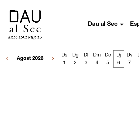
Dau al Sec
Es
Ds
Dg
Dl
Dm
Dc
Dj
Dv
Agost 2026
1
2
3
4
5
6
7