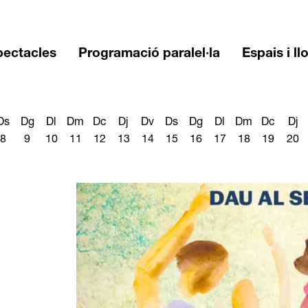
pectacles
Programació paralel·la
Espais i ll
Ds
Dg
Dl
Dm
Dc
Dj
Dv
Ds
Dg
Dl
Dm
Dc
Dj
8
9
10
11
12
13
14
15
16
17
18
19
20