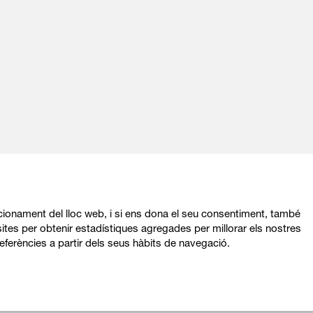
ncionament del lloc web, i si ens dona el seu consentiment, també
ites per obtenir estadístiques agregades per millorar els nostres
Sitemap
|
Avís Legal
|
Política de privacitat
|
eferències a partir dels seus hàbits de navegació.