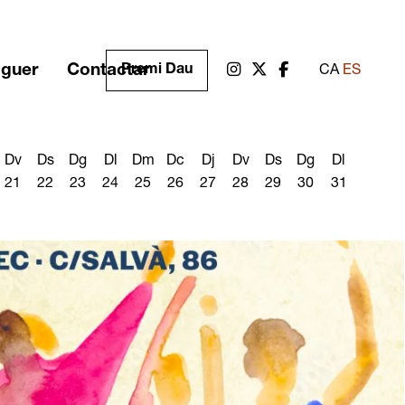
oguer
Contactar
Link a instagram
Link a twitter
Link a facebook
Premi Dau
CA
ES
Dv
Ds
Dg
Dl
Dm
Dc
Dj
Dv
Ds
Dg
Dl
21
22
23
24
25
26
27
28
29
30
31