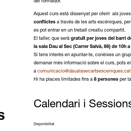
del formador.
Aquest curs està dissenyat per oferir als joves
conflictes
a través de les arts escèniques, per
es pot entrar en un treball creatiu compartit.
El taller, que serà
gratuït per joves del barri 
la sala Dau al Sec (Carrer Salvà, 86) de 10h a
Si tens interès en apuntar-te, conèixes un grup 
demanar més informació sobre el curs, pots en
a
comunicacio@daualasecartsesceniques.cat
Hi ha places limitades fins a
8 persones
per ta
Calendari i Session
s
Disponibilitat