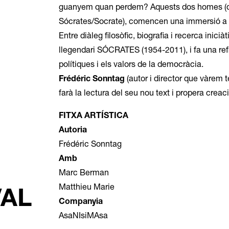
guanyem quan perdem? Aquests dos homes (q
Sócrates/Socrate), comencen una immersió a l
Entre diàleg filosòfic, biografia i recerca inicià
llegendari SÓCRATES (1954-2011), i fa una refl
polítiques i els valors de la democràcia.
Frédéric Sonntag
(autor i director que vàrem t
farà la lectura del seu nou text i propera cre
FITXA ARTÍSTICA
Autoria
Frédéric Sonntag
Amb
Marc Berman
Matthieu Marie
VAL
Companyia
AsaNIsiMAsa