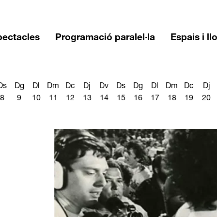
pectacles
Programació paralel·la
Espais i ll
Ds
Dg
Dl
Dm
Dc
Dj
Dv
Ds
Dg
Dl
Dm
Dc
Dj
8
9
10
11
12
13
14
15
16
17
18
19
20