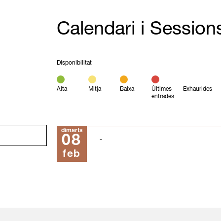
Calendari i Session
Disponibilitat
Alta
Mitja
Baixa
Últimes
Exhaurides
entrades
dimarts
08
feb