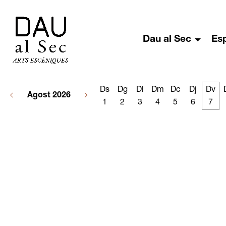
Dau al Sec
Es
Ds
Dg
Dl
Dm
Dc
Dj
Dv
Agost 2026
1
2
3
4
5
6
7