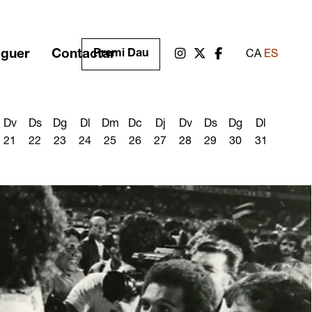
oguer
Contactar
Link a instagram
Link a twitter
Link a facebook
Premi Dau
CA
ES
Dv
Ds
Dg
Dl
Dm
Dc
Dj
Dv
Ds
Dg
Dl
21
22
23
24
25
26
27
28
29
30
31