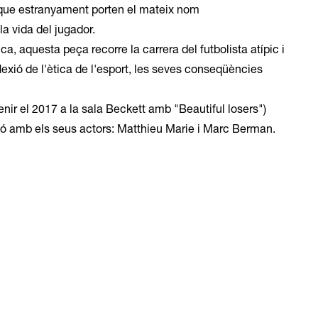
ue estranyament porten el mateix nom
a vida del jugador.
tica, aquesta peça recorre la carrera del futbolista atípic i
exió de l'ètica de l'esport, les seves conseqüències
enir el 2017 a la sala Beckett amb "Beautiful losers")
ació amb els seus actors: Matthieu Marie i Marc Berman.