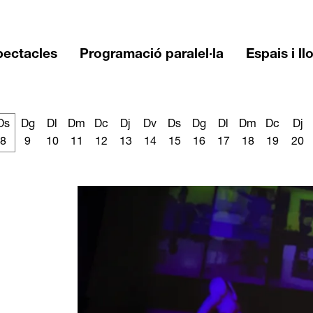
pectacles
Programació paralel·la
Espais i ll
Ds
Dg
Dl
Dm
Dc
Dj
Dv
Ds
Dg
Dl
Dm
Dc
Dj
8
9
10
11
12
13
14
15
16
17
18
19
20