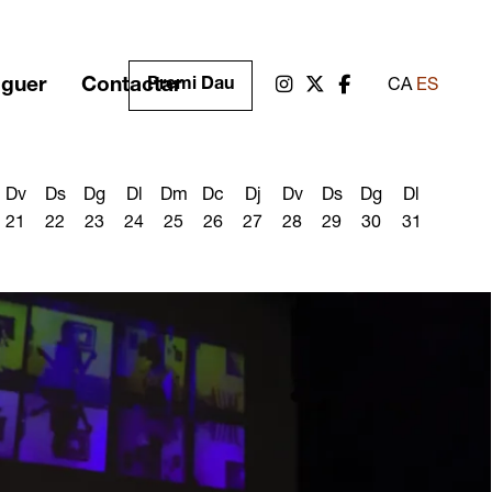
oguer
Contactar
Link a instagram
Link a twitter
Link a facebook
Premi Dau
CA
ES
Dv
Ds
Dg
Dl
Dm
Dc
Dj
Dv
Ds
Dg
Dl
21
22
23
24
25
26
27
28
29
30
31