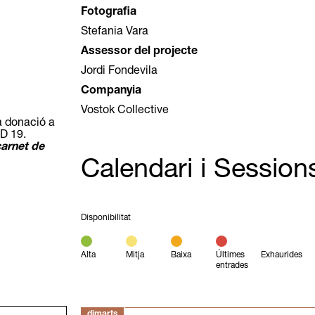
Fotografia
Stefania Vara
Assessor del projecte
Jordi Fondevila
Companyia
Vostok Collective
ta donació a
ID 19.
carnet de
Calendari i Session
Disponibilitat
Alta
Mitja
Baixa
Últimes
Exhaurides
entrades
dimarts