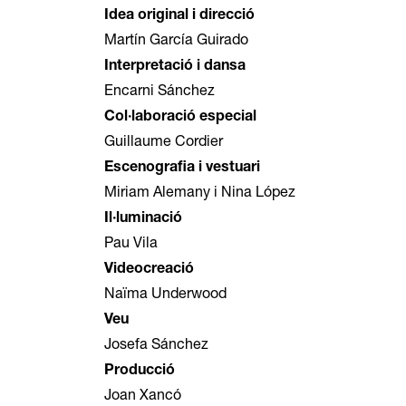
Idea original i direcció
Martín García Guirado
Interpretació i dansa
Encarni Sánchez
Col·laboració especial
Guillaume Cordier
Escenografia i vestuari
Miriam Alemany i Nina López
Il·luminació
Pau Vila
Videocreació
Naïma Underwood
Veu
Josefa Sánchez
Producció
Joan Xancó