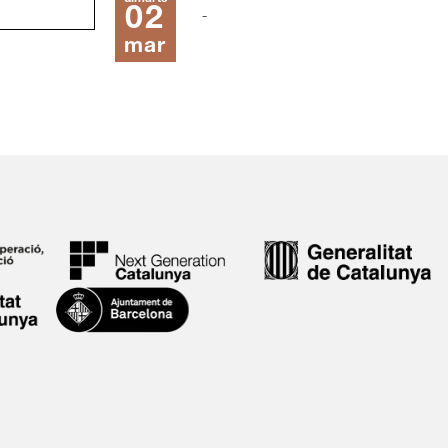
02
mar