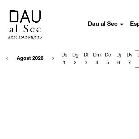
Dau al Sec
Es
Ds
Dg
Dl
Dm
Dc
Dj
Dv
Agost 2026
1
2
3
4
5
6
7