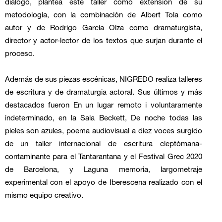
di
á
logo, plantea este taller como extensión de su
metodolog
í
a, con la combinación de Albert Tola como
autor y de Rodrigo Garc
í
a Olza como dramaturgista,
director y actor-lector de los textos que surjan durante el
proceso.
Adem
á
s de sus piezas esc
é
nicas, NIGREDO realiza talleres
de escritura y de dramaturgia actoral. Sus
ú
ltimos y m
á
s
destacados fueron En un lugar remoto i voluntaramente
indeterminado, en la Sala Beckett, De noche todas las
pieles son azules, poema audiovisual a diez voces surgido
de un taller internacional de escritura cleptómana-
contaminante para el Tantarantana y el Festival Grec 2020
de Barcelona, y Laguna memoria, largometraje
experimental con el apoyo de Iberescena realizado con el
mismo equipo creativo.