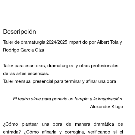
Descripción
Taller de dramaturgia 2024/2025
impartido por Albert Tola y
Rodrigo Garc
í
a Olza
Taller para escritorxs, dramaturgxs y otrxs profesionales
de las artes escénicas.
Taller mensual presencial para terminar y afinar una obra
El teatro sirve para ponerle un templo a la imaginació
n.
Alexander Kluge
¿
C
ómo plantear una obra de manera dram
á
tica de
entrada?
¿
C
ómo afinarla y corregirla, verificando si el