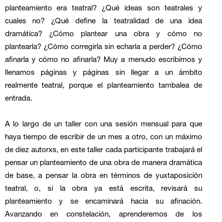
planteamiento era teatral? ¿
Qu
é
ideas son teatrales y
cuales no? ¿
Qu
é
define la teatralidad de una idea
dram
á
tica?
¿
C
ómo plantear una obra y cómo no
plantearla? ¿
C
ómo corregirla sin echarla a perder? ¿
C
ómo
afinarla y cómo no afinarla? Muy a menudo escribimos y
llenamos p
á
ginas y p
á
ginas sin llegar a un
á
mbito
realmente teatral, porque el planteamiento tambalea de
entrada.
A lo largo de un taller con una sesión mensual para que
haya tiempo de escribir de un mes a otro, con un m
á
ximo
de diez autorxs, en este taller cada participante trabajar
á
el
pensar un planteamiento de una obra de manera dram
á
tica
de base, a pensar la obra en t
é
rminos de yuxtaposición
teatral, o, si la obra ya est
á
escrita, revisar
á
su
planteamiento y se encaminar
á
hacia su afinación.
Avanzando en constelación, aprenderemos de los