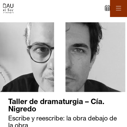
C
iapositiva 1 de 1
Taller de dramaturgia – Cía.
Nigredo
Escribe y reescribe: la obra debajo de
la obra