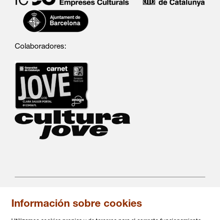
Colaboradores:
Información sobre cookies
C/ Salvá 86
08004 Barcelona