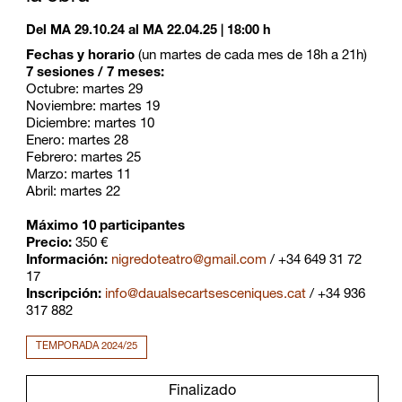
Del MA 29.10.24
al MA 22.04.25
|
18:00 h
Fechas y horario
(
un martes de cada mes de 18h a 21h)
7 sesiones / 7 meses:
Octubre: martes 29
Noviembre: martes 19
Diciembre: martes 10
Enero: martes 28
Febrero: martes 25
Marzo: martes 11
Abril: martes 22
Má
ximo 10 participantes
Precio:
350
€
Informaci
ó
n
:
nigredoteatro@gmail.com
/
+34 649 31 72
17
Inscripción:
info@daualsecartsesceniques.cat
/
+34 936
317 882
TEMPORADA 2024/25
Finalizado