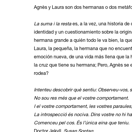
Agnès y Laura son dos hermanas o dos metáfo
La suma i la resta
es, a la vez, una historia de
identidad y un cuestionamiento sobre la origi
hermana grande a quién todo le va bien, la que
Laura, la pequeña, la hermana que no encuen
emoción nueva, de una vida más llena que la 
la cruz que tiene su hermana; Pero, Agnès se 
rodea?
Intenteu descobrir què sentiu: Observeu-vos, s
No sou res més que el vostre comportament.
I el vostre comportament, les vostres paraules, 
La introspecció és nociva. Dins vostre no hi ha 
Comenceu pel cos. És l’única eina que teniu.
Doctor Jekyll
, Susan Sontag