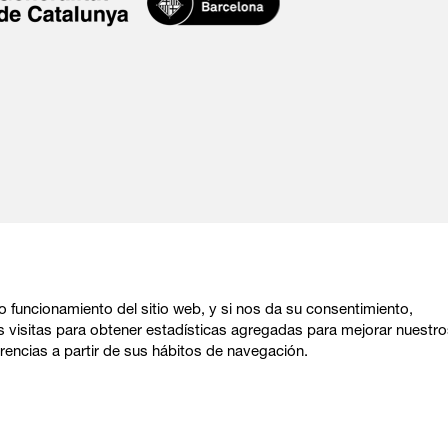
o funcionamiento del sitio web, y si nos da su consentimiento,
s visitas para obtener estadísticas agregadas para mejorar nuestr
Sitemap
|
Aviso Legal
|
Política de privacidad
|
Uso
rencias a partir de sus hábitos de navegación.