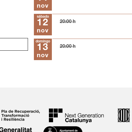
nov
sábado
12
20:00 h
nov
domingo
13
20:00 h
nov