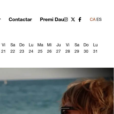
r
Contactar
Premi Dau
Link a instagram
Link a twitter
Link a facebook
CA
ES
Vi
Sa
Do
Lu
Ma
Mi
Ju
Vi
Sa
Do
Lu
21
22
23
24
25
26
27
28
29
30
31