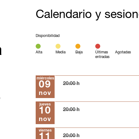
Calendario y sesio
Disponibilidad
a
Alta
Media
Baja
Últimas
Agotadas
entradas
miércoles
09
20:00 h
nov
e
jueves
10
20:00 h
nov
viernes
11
20:00 h