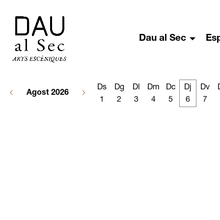
Dau al Sec
Es
Ds
Dg
Dl
Dm
Dc
Dj
Dv
Agost 2026
1
2
3
4
5
6
7