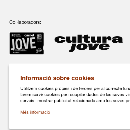
Col·laboradors:
Informació sobre cookies
Utilitzem cookies pròpies i de tercers per al correcte fu
farem servir cookies per recopilar dades de les seves vis
C/ Salvà 86
serveis i mostrar publicitat relacionada amb les seves pr
08004 Barcelona
936 317 882
Més informació
info@daualsecartsesceniques.cat