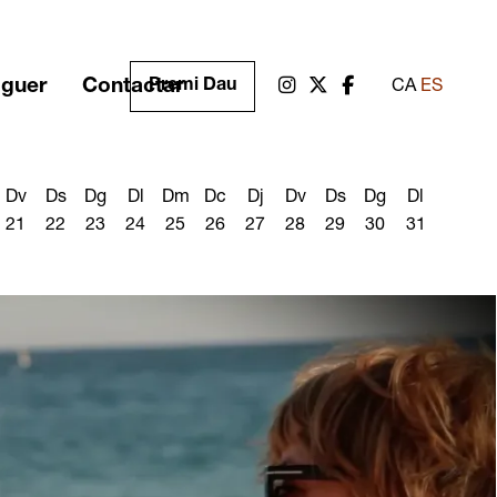
oguer
Contactar
Link a instagram
Link a twitter
Link a facebook
Premi Dau
CA
ES
Dv
Ds
Dg
Dl
Dm
Dc
Dj
Dv
Ds
Dg
Dl
21
22
23
24
25
26
27
28
29
30
31