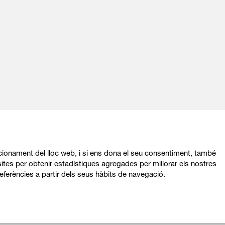
ncionament del lloc web, i si ens dona el seu consentiment, també
ites per obtenir estadístiques agregades per millorar els nostres
Sitemap
|
Avís Legal
|
Política de privacitat
|
eferències a partir dels seus hàbits de navegació.