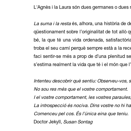
L'Agnès i la Laura són dues germanes o dues
La suma i la resta
és, alhora, una història de de
qüestionament sobre l’originalitat de tot allò 
bé, la que té una vida ordenada, satisfactòria
troba el seu camí perquè sempre està a la re
faci sentir-se més a prop de d’una plenitud s
s’estima realment la vida que té i el món que l
Intenteu descobrir què sentiu: Observeu-vos, s
No sou res més que el vostre comportament.
I el vostre comportament, les vostres paraules, 
La introspecció és nociva. Dins vostre no hi ha 
Comenceu pel cos. És l’única eina que teniu.
Doctor Jekyll
, Susan Sontag