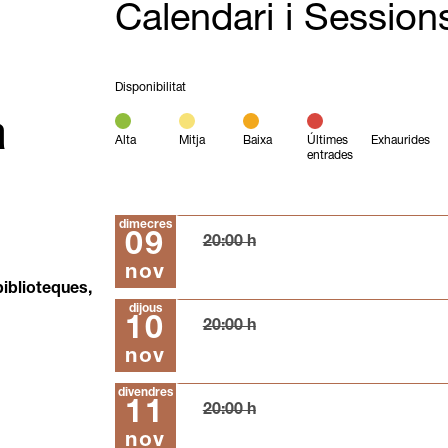
Calendari i Session
Disponibilitat
a
Alta
Mitja
Baixa
Últimes
Exhaurides
entrades
dimecres
09
20:00 h
nov
iblioteques,
dijous
10
20:00 h
nov
divendres
11
20:00 h
nov