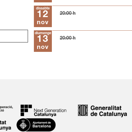
dissabte
12
20:00 h
nov
diumenge
13
20:00 h
nov