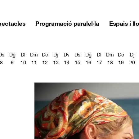
pectacles
Programació paralel·la
Espais i ll
Ds
Dg
Dl
Dm
Dc
Dj
Dv
Ds
Dg
Dl
Dm
Dc
Dj
8
9
10
11
12
13
14
15
16
17
18
19
20