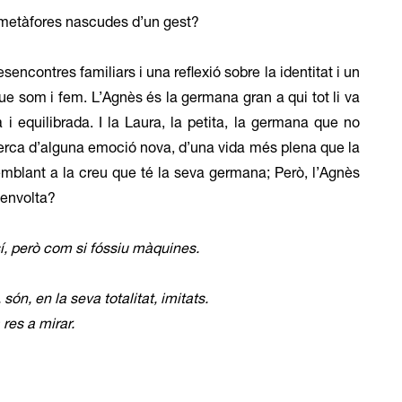
 metàfores nascudes d’un gest?
sencontres familiars i una reflexió sobre la identitat i un
que som i fem. L’Agnès és la germana gran a qui tot li va
 i equilibrada. I la Laura, la petita, la germana que no
cerca d’alguna emoció nova, d’una vida més plena que la
emblant a la creu que té la seva germana; Però, l’Agnès
’envolta?
í, però com si fóssiu màquines.
són, en la seva totalitat, imitats.
res a mirar.